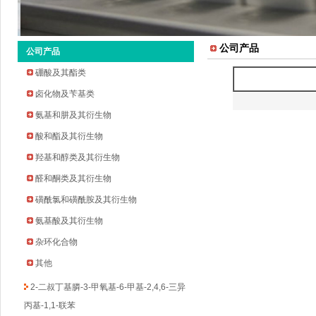
公司产品
公司产品
硼酸及其酯类
卤化物及苄基类
氨基和肼及其衍生物
酸和酯及其衍生物
羟基和醇类及其衍生物
2-环戊氧基苯胺
醛和酮类及其衍生物
2-溴-5-氟-4-吡啶甲醛
磺酰氯和磺酰胺及其衍生物
2-甲基吡啶-3-硼酸频哪醇酯
氨基酸及其衍生物
3-溴-5-氟苯乙酮
杂环化合物
四氢吡喃-4-硼酸频哪醇酯
环丁烷甲基磺酰氯
其他
2-二叔丁基膦-3-甲氧基-6-甲基-2,4,6-三异
丙基-1,1-联苯