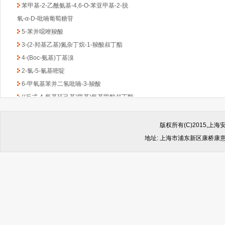
苯甲基-2-乙酰氨基-4,6-O-苯亚甲基-2-脱
氧-α-D-吡喃葡萄糖苷
5-苯并噁唑羧酸
3-(2-羟基乙基)氮杂丁烷-1-羧酸叔丁酯
4-(Boc-氨基)丁基溴
2-氯-5-氰基嘧啶
6-甲氧基苯并二氢吡喃-3-羧酸
((反式-4-氨基环己基)甲基)氨基甲酸叔丁酯
1-Boc-3-苄基-4-哌啶酮
(6-甲氧基吡啶-2-基)甲胺
版权所有(C)2015,
2,4-二氯-6-甲基-1,3,5-三嗪
地址: 上海市浦东新区康桥康意路499
2-氯吡啶-5-乙酸乙酯
4,6-二氯-2-(甲基硫代)-5-硝基嘧啶
(1-甲基-1H-苯并咪唑-2-基)甲胺
1-Boc-2-羟甲基哌嗪
2-(4-苯基-哌嗪-1-基)-乙胺
4,4-二氟环已酮
4-羟基-8-甲基喹啉