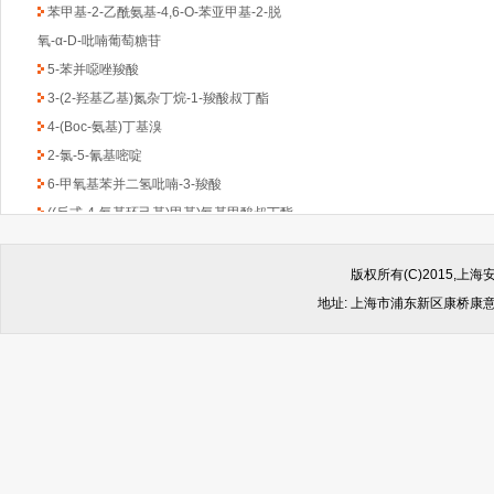
苯甲基-2-乙酰氨基-4,6-O-苯亚甲基-2-脱
氧-α-D-吡喃葡萄糖苷
5-苯并噁唑羧酸
3-(2-羟基乙基)氮杂丁烷-1-羧酸叔丁酯
4-(Boc-氨基)丁基溴
2-氯-5-氰基嘧啶
6-甲氧基苯并二氢吡喃-3-羧酸
((反式-4-氨基环己基)甲基)氨基甲酸叔丁酯
1-Boc-3-苄基-4-哌啶酮
(6-甲氧基吡啶-2-基)甲胺
版权所有(C)2015,
2,4-二氯-6-甲基-1,3,5-三嗪
地址: 上海市浦东新区康桥康意路499
2-氯吡啶-5-乙酸乙酯
4,6-二氯-2-(甲基硫代)-5-硝基嘧啶
(1-甲基-1H-苯并咪唑-2-基)甲胺
1-Boc-2-羟甲基哌嗪
2-(4-苯基-哌嗪-1-基)-乙胺
4,4-二氟环已酮
4-羟基-8-甲基喹啉