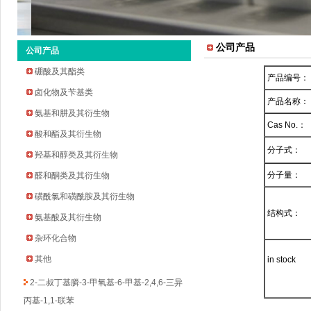
公司产品
公司产品
硼酸及其酯类
产品编号：
卤化物及苄基类
产品名称：
氨基和肼及其衍生物
Cas No.：
酸和酯及其衍生物
分子式：
羟基和醇类及其衍生物
2-环戊氧基苯胺
分子量：
醛和酮类及其衍生物
2-溴-5-氟-4-吡啶甲醛
磺酰氯和磺酰胺及其衍生物
2-甲基吡啶-3-硼酸频哪醇酯
结构式：
氨基酸及其衍生物
3-溴-5-氟苯乙酮
杂环化合物
四氢吡喃-4-硼酸频哪醇酯
环丁烷甲基磺酰氯
其他
in stock
2-二叔丁基膦-3-甲氧基-6-甲基-2,4,6-三异
丙基-1,1-联苯