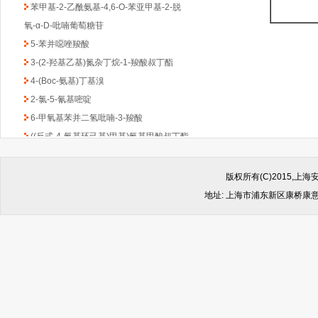
苯甲基-2-乙酰氨基-4,6-O-苯亚甲基-2-脱
氧-α-D-吡喃葡萄糖苷
5-苯并噁唑羧酸
3-(2-羟基乙基)氮杂丁烷-1-羧酸叔丁酯
4-(Boc-氨基)丁基溴
2-氯-5-氰基嘧啶
6-甲氧基苯并二氢吡喃-3-羧酸
((反式-4-氨基环己基)甲基)氨基甲酸叔丁酯
1-Boc-3-苄基-4-哌啶酮
(6-甲氧基吡啶-2-基)甲胺
版权所有(C)2015,
2,4-二氯-6-甲基-1,3,5-三嗪
地址: 上海市浦东新区康桥康意路499
2-氯吡啶-5-乙酸乙酯
4,6-二氯-2-(甲基硫代)-5-硝基嘧啶
(1-甲基-1H-苯并咪唑-2-基)甲胺
1-Boc-2-羟甲基哌嗪
2-(4-苯基-哌嗪-1-基)-乙胺
4,4-二氟环已酮
4-羟基-8-甲基喹啉