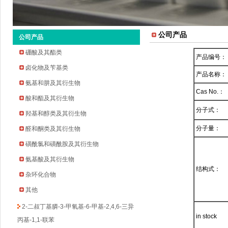
公司产品
公司产品
硼酸及其酯类
产品编号：
卤化物及苄基类
产品名称：
氨基和肼及其衍生物
Cas No.：
酸和酯及其衍生物
分子式：
羟基和醇类及其衍生物
2-环戊氧基苯胺
分子量：
醛和酮类及其衍生物
2-溴-5-氟-4-吡啶甲醛
磺酰氯和磺酰胺及其衍生物
2-甲基吡啶-3-硼酸频哪醇酯
氨基酸及其衍生物
3-溴-5-氟苯乙酮
结构式：
杂环化合物
四氢吡喃-4-硼酸频哪醇酯
环丁烷甲基磺酰氯
其他
2-二叔丁基膦-3-甲氧基-6-甲基-2,4,6-三异
丙基-1,1-联苯
in stock