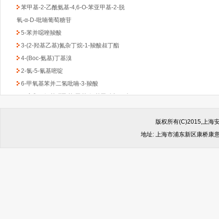
苯甲基-2-乙酰氨基-4,6-O-苯亚甲基-2-脱
氧-α-D-吡喃葡萄糖苷
5-苯并噁唑羧酸
3-(2-羟基乙基)氮杂丁烷-1-羧酸叔丁酯
4-(Boc-氨基)丁基溴
2-氯-5-氰基嘧啶
6-甲氧基苯并二氢吡喃-3-羧酸
((反式-4-氨基环己基)甲基)氨基甲酸叔丁酯
1-Boc-3-苄基-4-哌啶酮
(6-甲氧基吡啶-2-基)甲胺
版权所有(C)2015,
2,4-二氯-6-甲基-1,3,5-三嗪
地址: 上海市浦东新区康桥康意路499
2-氯吡啶-5-乙酸乙酯
4,6-二氯-2-(甲基硫代)-5-硝基嘧啶
(1-甲基-1H-苯并咪唑-2-基)甲胺
1-Boc-2-羟甲基哌嗪
2-(4-苯基-哌嗪-1-基)-乙胺
4,4-二氟环已酮
4-羟基-8-甲基喹啉