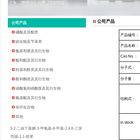
公司产品
公司产品
硼酸及其酯类
产品编号：
卤化物及苄基类
产品名称：
氨基和肼及其衍生物
Cas No.：
酸和酯及其衍生物
分子式：
羟基和醇类及其衍生物
2-环戊氧基苯胺
分子量：
醛和酮类及其衍生物
2-溴-5-氟-4-吡啶甲醛
磺酰氯和磺酰胺及其衍生物
2-甲基吡啶-3-硼酸频哪醇酯
氨基酸及其衍生物
结构式：
3-溴-5-氟苯乙酮
杂环化合物
四氢吡喃-4-硼酸频哪醇酯
其他
环丁烷甲基磺酰氯
in stock
2-二叔丁基膦-3-甲氧基-6-甲基-2,4,6-三异
丙基-1,1-联苯