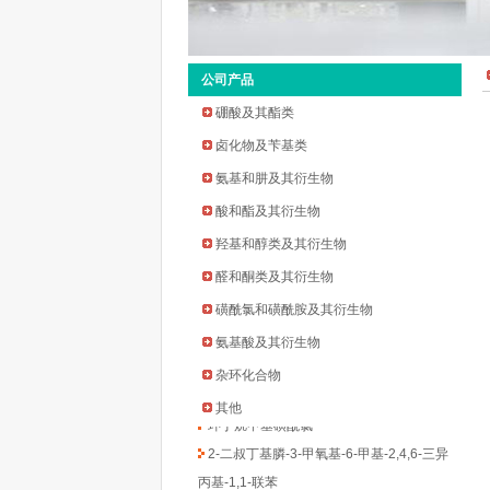
公司产品
硼酸及其酯类
卤化物及苄基类
氨基和肼及其衍生物
酸和酯及其衍生物
羟基和醇类及其衍生物
2-环戊氧基苯胺
醛和酮类及其衍生物
2-溴-5-氟-4-吡啶甲醛
磺酰氯和磺酰胺及其衍生物
2-甲基吡啶-3-硼酸频哪醇酯
氨基酸及其衍生物
3-溴-5-氟苯乙酮
杂环化合物
四氢吡喃-4-硼酸频哪醇酯
其他
环丁烷甲基磺酰氯
2-二叔丁基膦-3-甲氧基-6-甲基-2,4,6-三异
丙基-1,1-联苯