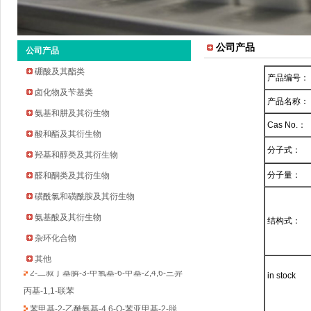
公司产品
公司产品
硼酸及其酯类
产品编号：
卤化物及苄基类
产品名称：
氨基和肼及其衍生物
Cas No.：
酸和酯及其衍生物
分子式：
羟基和醇类及其衍生物
2-环戊氧基苯胺
分子量：
2-溴-5-氟-4-吡啶甲醛
醛和酮类及其衍生物
2-甲基吡啶-3-硼酸频哪醇酯
磺酰氯和磺酰胺及其衍生物
3-溴-5-氟苯乙酮
氨基酸及其衍生物
结构式：
四氢吡喃-4-硼酸频哪醇酯
杂环化合物
环丁烷甲基磺酰氯
其他
2-二叔丁基膦-3-甲氧基-6-甲基-2,4,6-三异
in stock
丙基-1,1-联苯
苯甲基-2-乙酰氨基-4,6-O-苯亚甲基-2-脱