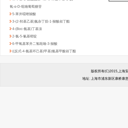
氧-α-D-吡喃葡萄糖苷
5-苯并噁唑羧酸
3-(2-羟基乙基)氮杂丁烷-1-羧酸叔丁酯
4-(Boc-氨基)丁基溴
2-氯-5-氰基嘧啶
6-甲氧基苯并二氢吡喃-3-羧酸
((反式-4-氨基环己基)甲基)氨基甲酸叔丁酯
1-Boc-3-苄基-4-哌啶酮
(6-甲氧基吡啶-2-基)甲胺
2,4-二氯-6-甲基-1,3,5-三嗪
版权所有(C)2015,
2-氯吡啶-5-乙酸乙酯
地址: 上海市浦东新区康桥康意路499
4,6-二氯-2-(甲基硫代)-5-硝基嘧啶
(1-甲基-1H-苯并咪唑-2-基)甲胺
1-Boc-2-羟甲基哌嗪
2-(4-苯基-哌嗪-1-基)-乙胺
4,4-二氟环已酮
4-羟基-8-甲基喹啉