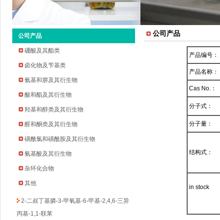
公司产品
公司产品
硼酸及其酯类
产品编号：
卤化物及苄基类
产品名称：
氨基和肼及其衍生物
Cas No.：
酸和酯及其衍生物
分子式：
羟基和醇类及其衍生物
2-环戊氧基苯胺
分子量：
醛和酮类及其衍生物
2-溴-5-氟-4-吡啶甲醛
磺酰氯和磺酰胺及其衍生物
2-甲基吡啶-3-硼酸频哪醇酯
结构式：
氨基酸及其衍生物
3-溴-5-氟苯乙酮
杂环化合物
四氢吡喃-4-硼酸频哪醇酯
环丁烷甲基磺酰氯
其他
in stock
2-二叔丁基膦-3-甲氧基-6-甲基-2,4,6-三异
丙基-1,1-联苯