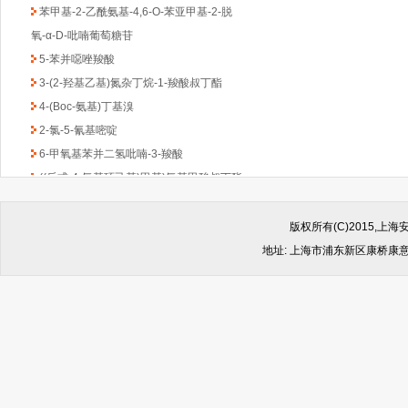
苯甲基-2-乙酰氨基-4,6-O-苯亚甲基-2-脱
氧-α-D-吡喃葡萄糖苷
5-苯并噁唑羧酸
3-(2-羟基乙基)氮杂丁烷-1-羧酸叔丁酯
4-(Boc-氨基)丁基溴
2-氯-5-氰基嘧啶
6-甲氧基苯并二氢吡喃-3-羧酸
((反式-4-氨基环己基)甲基)氨基甲酸叔丁酯
1-Boc-3-苄基-4-哌啶酮
(6-甲氧基吡啶-2-基)甲胺
版权所有(C)2015,
2,4-二氯-6-甲基-1,3,5-三嗪
地址: 上海市浦东新区康桥康意路499
2-氯吡啶-5-乙酸乙酯
4,6-二氯-2-(甲基硫代)-5-硝基嘧啶
(1-甲基-1H-苯并咪唑-2-基)甲胺
1-Boc-2-羟甲基哌嗪
2-(4-苯基-哌嗪-1-基)-乙胺
4,4-二氟环已酮
4-羟基-8-甲基喹啉