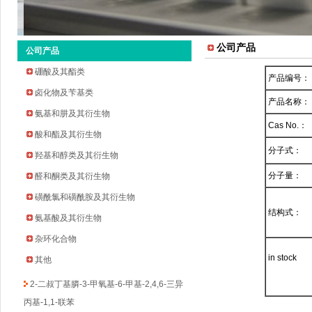
公司产品
公司产品
硼酸及其酯类
产品编号：
卤化物及苄基类
产品名称：
氨基和肼及其衍生物
Cas No.：
酸和酯及其衍生物
分子式：
羟基和醇类及其衍生物
2-环戊氧基苯胺
分子量：
醛和酮类及其衍生物
2-溴-5-氟-4-吡啶甲醛
磺酰氯和磺酰胺及其衍生物
2-甲基吡啶-3-硼酸频哪醇酯
结构式：
氨基酸及其衍生物
3-溴-5-氟苯乙酮
杂环化合物
四氢吡喃-4-硼酸频哪醇酯
in stock
环丁烷甲基磺酰氯
其他
2-二叔丁基膦-3-甲氧基-6-甲基-2,4,6-三异
丙基-1,1-联苯