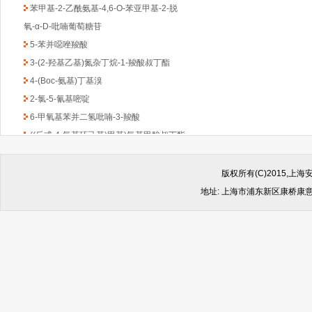
苯甲基-2-乙酰氨基-4,6-O-苯亚甲基-2-脱
氧-α-D-吡喃葡萄糖苷
5-苯并噁唑羧酸
3-(2-羟基乙基)氮杂丁烷-1-羧酸叔丁酯
4-(Boc-氨基)丁基溴
2-氯-5-氰基嘧啶
6-甲氧基苯并二氢吡喃-3-羧酸
((反式-4-氨基环己基)甲基)氨基甲酸叔丁酯
1-Boc-3-苄基-4-哌啶酮
(6-甲氧基吡啶-2-基)甲胺
版权所有(C)2015,
2,4-二氯-6-甲基-1,3,5-三嗪
地址: 上海市浦东新区康桥康意路499
2-氯吡啶-5-乙酸乙酯
4,6-二氯-2-(甲基硫代)-5-硝基嘧啶
(1-甲基-1H-苯并咪唑-2-基)甲胺
1-Boc-2-羟甲基哌嗪
2-(4-苯基-哌嗪-1-基)-乙胺
4,4-二氟环已酮
4-羟基-8-甲基喹啉