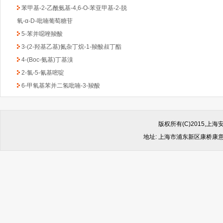
苯甲基-2-乙酰氨基-4,6-O-苯亚甲基-2-脱
氧-α-D-吡喃葡萄糖苷
5-苯并噁唑羧酸
3-(2-羟基乙基)氮杂丁烷-1-羧酸叔丁酯
4-(Boc-氨基)丁基溴
2-氯-5-氰基嘧啶
6-甲氧基苯并二氢吡喃-3-羧酸
((反式-4-氨基环己基)甲基)氨基甲酸叔丁酯
1-Boc-3-苄基-4-哌啶酮
(6-甲氧基吡啶-2-基)甲胺
版权所有(C)2015,
2,4-二氯-6-甲基-1,3,5-三嗪
地址: 上海市浦东新区康桥康意路499
2-氯吡啶-5-乙酸乙酯
4,6-二氯-2-(甲基硫代)-5-硝基嘧啶
(1-甲基-1H-苯并咪唑-2-基)甲胺
1-Boc-2-羟甲基哌嗪
2-(4-苯基-哌嗪-1-基)-乙胺
4,4-二氟环已酮