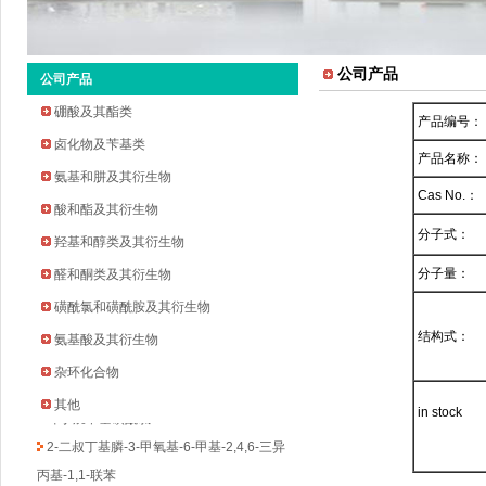
公司产品
公司产品
硼酸及其酯类
产品编号：
卤化物及苄基类
产品名称：
氨基和肼及其衍生物
Cas No.：
酸和酯及其衍生物
分子式：
羟基和醇类及其衍生物
2-环戊氧基苯胺
分子量：
醛和酮类及其衍生物
2-溴-5-氟-4-吡啶甲醛
磺酰氯和磺酰胺及其衍生物
2-甲基吡啶-3-硼酸频哪醇酯
结构式：
氨基酸及其衍生物
3-溴-5-氟苯乙酮
杂环化合物
四氢吡喃-4-硼酸频哪醇酯
其他
环丁烷甲基磺酰氯
in stock
2-二叔丁基膦-3-甲氧基-6-甲基-2,4,6-三异
丙基-1,1-联苯