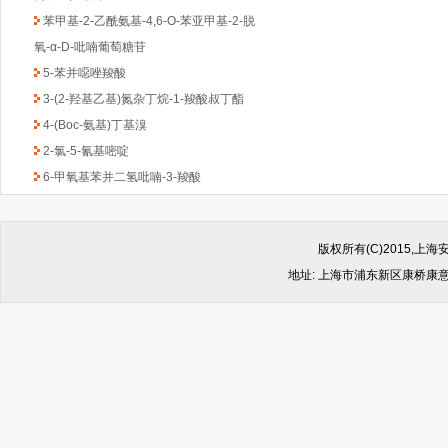
苯甲基-2-乙酰氨基-4,6-O-苯亚甲基-2-脱
氧-α-D-吡喃葡萄糖苷
5-苯并噁唑羧酸
3-(2-羟基乙基)氮杂丁烷-1-羧酸叔丁酯
4-(Boc-氨基)丁基溴
2-氯-5-氰基嘧啶
6-甲氧基苯并二氢吡喃-3-羧酸
((反式-4-氨基环己基)甲基)氨基甲酸叔丁酯
1-Boc-3-苄基-4-哌啶酮
(6-甲氧基吡啶-2-基)甲胺
版权所有(C)2015,
2,4-二氯-6-甲基-1,3,5-三嗪
地址: 上海市浦东新区康桥康意路499
2-氯吡啶-5-乙酸乙酯
4,6-二氯-2-(甲基硫代)-5-硝基嘧啶
(1-甲基-1H-苯并咪唑-2-基)甲胺
1-Boc-2-羟甲基哌嗪
2-(4-苯基-哌嗪-1-基)-乙胺
4,4-二氟环已酮