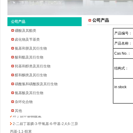
公司产品
公司产品
硼酸及其酯类
产品编号：
卤化物及苄基类
产品名称：
氨基和肼及其衍生物
Cas No.：
酸和酯及其衍生物
羟基和醇类及其衍生物
结构式：
2-环戊氧基苯胺
醛和酮类及其衍生物
2-溴-5-氟-4-吡啶甲醛
磺酰氯和磺酰胺及其衍生物
in stock
2-甲基吡啶-3-硼酸频哪醇酯
氨基酸及其衍生物
3-溴-5-氟苯乙酮
杂环化合物
四氢吡喃-4-硼酸频哪醇酯
其他
环丁烷甲基磺酰氯
2-二叔丁基膦-3-甲氧基-6-甲基-2,4,6-三异
丙基-1,1-联苯