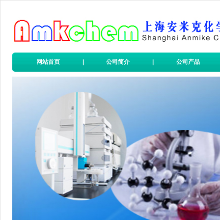
2-氯-5-氰基嘧啶
6-甲氧基苯并二氢吡喃-3-羧酸
((反式-4-氨基环己基)甲基)氨基甲酸叔丁酯
1-Boc-3-苄基-4-哌啶酮
(6-甲氧基吡啶-2-基)甲胺
网站首页
|
公司简介
|
公司产品
2,4-二氯-6-甲基-1,3,5-三嗪
2-氯吡啶-5-乙酸乙酯
4,6-二氯-2-(甲基硫代)-5-硝基嘧啶
(1-甲基-1H-苯并咪唑-2-基)甲胺
1-Boc-2-羟甲基哌嗪
2-(4-苯基-哌嗪-1-基)-乙胺
4,4-二氟环已酮
4-羟基-8-甲基喹啉
2-氯-6-喹啉胺
2-茚羧酸
2,6-二氯嘧啶-4-甲腈
1H-苯并噻唑-1-甲醇