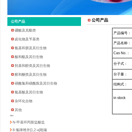
3,4-二氢-2H-1,4-苯并噻嗪
2-硝基-4-吡啶甲酸; 2-硝基异烟酸
5-羟基-1-甲基吡唑
公司产品
公司产品
2,2-二甲基四氢吡喃-4-甲醛
硼酸及其酯类
产品编号：
2-氨基-4-氯-6-甲基吡啶
卤化物及苄基类
2,3-二氢-1H-喹啉-4-酮
产品名称：
氨基和肼及其衍生物
异噁唑-5-甲胺盐酸盐
Cas No.：
酸和酯及其衍生物
异噁唑-5-甲胺盐酸盐
分子式：
2,8-二氯喹啉
羟基和醇类及其衍生物
4-溴-3-甲基-1H-吲哚
分子量：
醛和酮类及其衍生物
5-氨基-3-氯-2-吡啶甲腈
磺酰氯和磺酰胺及其衍生物
结构式：
2-(吡啶-2-基)-2-丙胺
氨基酸及其衍生物
3,5-二甲氧基-4-甲基苯甲酸
in stock
杂环化合物
6-甲基水杨酸乙酯/2-羟基-6-甲基苯甲酸乙
其他
酯
N-甲基环丙胺盐酸盐
8-氯咪唑并[1,2-a]吡嗪