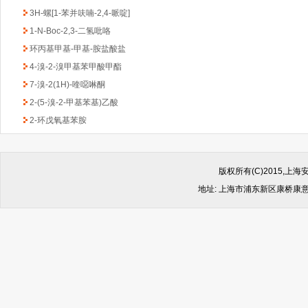
3H-螺[1-苯并呋喃-2,4-哌啶]
1-N-Boc-2,3-二氢吡咯
环丙基甲基-甲基-胺盐酸盐
4-溴-2-溴甲基苯甲酸甲酯
7-溴-2(1H)-喹噁啉酮
2-(5-溴-2-甲基苯基)乙酸
2-环戊氧基苯胺
2-溴-5-氟-4-吡啶甲醛
2-甲基吡啶-3-硼酸频哪醇酯
3-溴-5-氟苯乙酮
版权所有(C)2015,
四氢吡喃-4-硼酸频哪醇酯
地址: 上海市浦东新区康桥康意路499
环丁烷甲基磺酰氯
2-二叔丁基膦-3-甲氧基-6-甲基-2,4,6-三异
丙基-1,1-联苯
苯甲基-2-乙酰氨基-4,6-O-苯亚甲基-2-脱
氧-α-D-吡喃葡萄糖苷
5-苯并噁唑羧酸