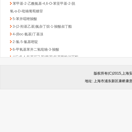
苯甲基-2-乙酰氨基-4,6-O-苯亚甲基-2-脱
氧-α-D-吡喃葡萄糖苷
5-苯并噁唑羧酸
3-(2-羟基乙基)氮杂丁烷-1-羧酸叔丁酯
4-(Boc-氨基)丁基溴
2-氯-5-氰基嘧啶
6-甲氧基苯并二氢吡喃-3-羧酸
((反式-4-氨基环己基)甲基)氨基甲酸叔丁酯
1-Boc-3-苄基-4-哌啶酮
(6-甲氧基吡啶-2-基)甲胺
版权所有(C)2015,
2,4-二氯-6-甲基-1,3,5-三嗪
地址: 上海市浦东新区康桥康意路499
2-氯吡啶-5-乙酸乙酯
4,6-二氯-2-(甲基硫代)-5-硝基嘧啶
(1-甲基-1H-苯并咪唑-2-基)甲胺
1-Boc-2-羟甲基哌嗪
2-(4-苯基-哌嗪-1-基)-乙胺
4,4-二氟环已酮
4-羟基-8-甲基喹啉