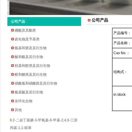
公司产品
公司产品
硼酸及其酯类
产品编号：
卤化物及苄基类
产品名称：
氨基和肼及其衍生物
Cas No.：
酸和酯及其衍生物
羟基和醇类及其衍生物
2-环戊氧基苯胺
结构式：
醛和酮类及其衍生物
2-溴-5-氟-4-吡啶甲醛
磺酰氯和磺酰胺及其衍生物
2-甲基吡啶-3-硼酸频哪醇酯
氨基酸及其衍生物
3-溴-5-氟苯乙酮
in stock
杂环化合物
四氢吡喃-4-硼酸频哪醇酯
环丁烷甲基磺酰氯
其他
2-二叔丁基膦-3-甲氧基-6-甲基-2,4,6-三异
丙基-1,1-联苯