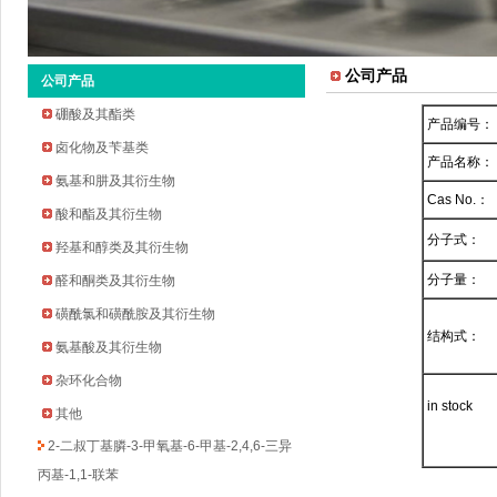
公司产品
公司产品
硼酸及其酯类
产品编号：
卤化物及苄基类
产品名称：
氨基和肼及其衍生物
Cas No.：
酸和酯及其衍生物
分子式：
羟基和醇类及其衍生物
2-环戊氧基苯胺
分子量：
醛和酮类及其衍生物
2-溴-5-氟-4-吡啶甲醛
磺酰氯和磺酰胺及其衍生物
2-甲基吡啶-3-硼酸频哪醇酯
结构式：
氨基酸及其衍生物
3-溴-5-氟苯乙酮
四氢吡喃-4-硼酸频哪醇酯
杂环化合物
环丁烷甲基磺酰氯
in stock
其他
2-二叔丁基膦-3-甲氧基-6-甲基-2,4,6-三异
丙基-1,1-联苯
苯甲基-2-乙酰氨基-4,6-O-苯亚甲基-2-脱