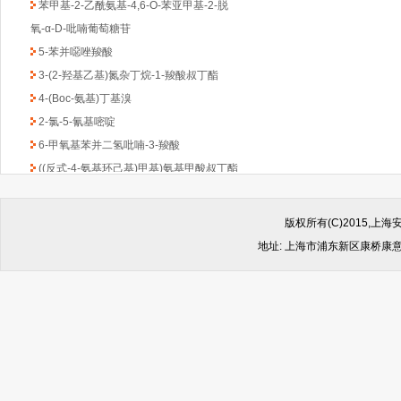
氧-α-D-吡喃葡萄糖苷
5-苯并噁唑羧酸
3-(2-羟基乙基)氮杂丁烷-1-羧酸叔丁酯
4-(Boc-氨基)丁基溴
2-氯-5-氰基嘧啶
6-甲氧基苯并二氢吡喃-3-羧酸
((反式-4-氨基环己基)甲基)氨基甲酸叔丁酯
1-Boc-3-苄基-4-哌啶酮
(6-甲氧基吡啶-2-基)甲胺
版权所有(C)2015,
2,4-二氯-6-甲基-1,3,5-三嗪
地址: 上海市浦东新区康桥康意路499
2-氯吡啶-5-乙酸乙酯
4,6-二氯-2-(甲基硫代)-5-硝基嘧啶
(1-甲基-1H-苯并咪唑-2-基)甲胺
1-Boc-2-羟甲基哌嗪
2-(4-苯基-哌嗪-1-基)-乙胺
4,4-二氟环已酮
4-羟基-8-甲基喹啉