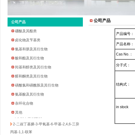
公司产品
公司产品
硼酸及其酯类
产品编号：
卤化物及苄基类
产品名称：
氨基和肼及其衍生物
Cas No.：
酸和酯及其衍生物
分子式：
羟基和醇类及其衍生物
2-环戊氧基苯胺
醛和酮类及其衍生物
2-溴-5-氟-4-吡啶甲醛
结构式：
磺酰氯和磺酰胺及其衍生物
2-甲基吡啶-3-硼酸频哪醇酯
氨基酸及其衍生物
3-溴-5-氟苯乙酮
杂环化合物
四氢吡喃-4-硼酸频哪醇酯
in stock
其他
环丁烷甲基磺酰氯
2-二叔丁基膦-3-甲氧基-6-甲基-2,4,6-三异
丙基-1,1-联苯