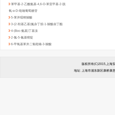
苯甲基-2-乙酰氨基-4,6-O-苯亚甲基-2-脱
氧-α-D-吡喃葡萄糖苷
5-苯并噁唑羧酸
3-(2-羟基乙基)氮杂丁烷-1-羧酸叔丁酯
4-(Boc-氨基)丁基溴
2-氯-5-氰基嘧啶
6-甲氧基苯并二氢吡喃-3-羧酸
((反式-4-氨基环己基)甲基)氨基甲酸叔丁酯
1-Boc-3-苄基-4-哌啶酮
(6-甲氧基吡啶-2-基)甲胺
版权所有(C)2015,
2,4-二氯-6-甲基-1,3,5-三嗪
地址: 上海市浦东新区康桥康意路499
2-氯吡啶-5-乙酸乙酯
4,6-二氯-2-(甲基硫代)-5-硝基嘧啶
(1-甲基-1H-苯并咪唑-2-基)甲胺
1-Boc-2-羟甲基哌嗪
2-(4-苯基-哌嗪-1-基)-乙胺
4,4-二氟环已酮