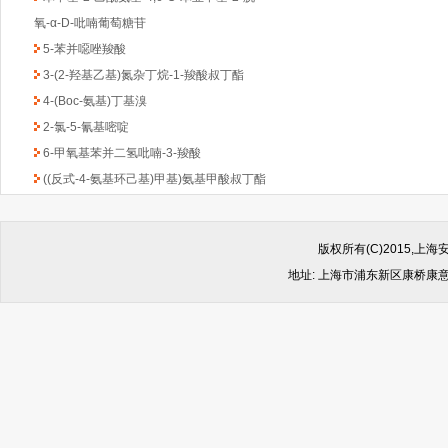
氧-α-D-吡喃葡萄糖苷
5-苯并噁唑羧酸
3-(2-羟基乙基)氮杂丁烷-1-羧酸叔丁酯
4-(Boc-氨基)丁基溴
2-氯-5-氰基嘧啶
6-甲氧基苯并二氢吡喃-3-羧酸
((反式-4-氨基环己基)甲基)氨基甲酸叔丁酯
1-Boc-3-苄基-4-哌啶酮
(6-甲氧基吡啶-2-基)甲胺
2,4-二氯-6-甲基-1,3,5-三嗪
版权所有(C)2015,
2-氯吡啶-5-乙酸乙酯
地址: 上海市浦东新区康桥康意路499
4,6-二氯-2-(甲基硫代)-5-硝基嘧啶
(1-甲基-1H-苯并咪唑-2-基)甲胺
1-Boc-2-羟甲基哌嗪
2-(4-苯基-哌嗪-1-基)-乙胺
4,4-二氟环已酮
4-羟基-8-甲基喹啉