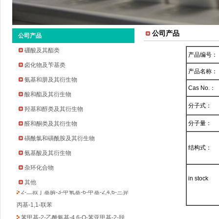
公司产品
公司产品
硼酸及其酯类
产品编号：
卤化物及苄基类
产品名称：
氨基和肼及其衍生物
Cas No.：
酸和酯及其衍生物
分子式：
羟基和醇类及其衍生物
2-环戊氧基苯胺
分子量：
醛和酮类及其衍生物
2-溴-5-氟-4-吡啶甲醛
2-甲基吡啶-3-硼酸频哪醇酯
磺酰氯和磺酰胺及其衍生物
结构式：
3-溴-5-氟苯乙酮
氨基酸及其衍生物
四氢吡喃-4-硼酸频哪醇酯
杂环化合物
环丁烷甲基磺酰氯
in stock
其他
2-二叔丁基膦-3-甲氧基-6-甲基-2,4,6-三异
丙基-1,1-联苯
苯甲基-2-乙酰氨基-4,6-O-苯亚甲基-2-脱