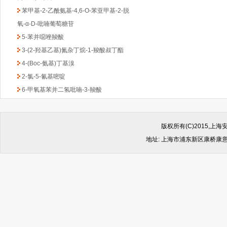
苯甲基-2-乙酰氨基-4,6-O-苯亚甲基-2-脱
氧-α-D-吡喃葡萄糖苷
5-苯并噁唑羧酸
3-(2-羟基乙基)氮杂丁烷-1-羧酸叔丁酯
4-(Boc-氨基)丁基溴
2-氯-5-氰基嘧啶
6-甲氧基苯并二氢吡喃-3-羧酸
((反式-4-氨基环己基)甲基)氨基甲酸叔丁酯
1-Boc-3-苄基-4-哌啶酮
(6-甲氧基吡啶-2-基)甲胺
版权所有(C)2015,
2,4-二氯-6-甲基-1,3,5-三嗪
地址: 上海市浦东新区康桥康意路499
2-氯吡啶-5-乙酸乙酯
4,6-二氯-2-(甲基硫代)-5-硝基嘧啶
(1-甲基-1H-苯并咪唑-2-基)甲胺
1-Boc-2-羟甲基哌嗪
2-(4-苯基-哌嗪-1-基)-乙胺
4,4-二氟环已酮