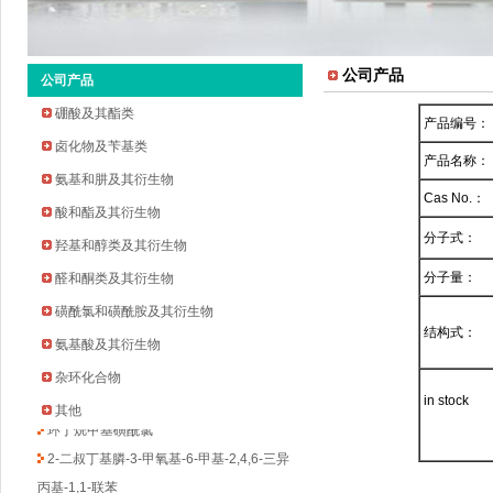
公司产品
公司产品
硼酸及其酯类
产品编号：
卤化物及苄基类
产品名称：
氨基和肼及其衍生物
Cas No.：
酸和酯及其衍生物
分子式：
羟基和醇类及其衍生物
2-环戊氧基苯胺
分子量：
醛和酮类及其衍生物
2-溴-5-氟-4-吡啶甲醛
磺酰氯和磺酰胺及其衍生物
结构式：
2-甲基吡啶-3-硼酸频哪醇酯
氨基酸及其衍生物
3-溴-5-氟苯乙酮
杂环化合物
四氢吡喃-4-硼酸频哪醇酯
in stock
其他
环丁烷甲基磺酰氯
2-二叔丁基膦-3-甲氧基-6-甲基-2,4,6-三异
丙基-1,1-联苯