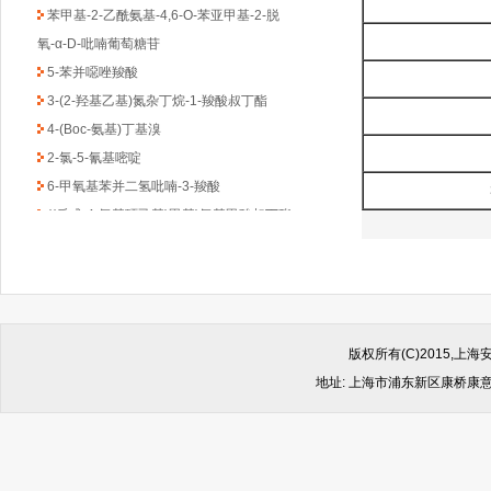
苯甲基-2-乙酰氨基-4,6-O-苯亚甲基-2-脱
氧-α-D-吡喃葡萄糖苷
5-苯并噁唑羧酸
3-(2-羟基乙基)氮杂丁烷-1-羧酸叔丁酯
4-(Boc-氨基)丁基溴
2-氯-5-氰基嘧啶
6-甲氧基苯并二氢吡喃-3-羧酸
((反式-4-氨基环己基)甲基)氨基甲酸叔丁酯
1-Boc-3-苄基-4-哌啶酮
(6-甲氧基吡啶-2-基)甲胺
2,4-二氯-6-甲基-1,3,5-三嗪
2-氯吡啶-5-乙酸乙酯
4,6-二氯-2-(甲基硫代)-5-硝基嘧啶
版权所有(C)2015,
(1-甲基-1H-苯并咪唑-2-基)甲胺
地址: 上海市浦东新区康桥康意路499
1-Boc-2-羟甲基哌嗪
2-(4-苯基-哌嗪-1-基)-乙胺
4,4-二氟环已酮
4-羟基-8-甲基喹啉