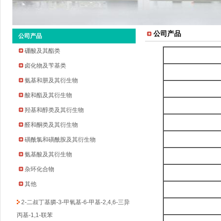
公司产品
公司产品
硼酸及其酯类
卤化物及苄基类
氨基和肼及其衍生物
酸和酯及其衍生物
羟基和醇类及其衍生物
2-环戊氧基苯胺
醛和酮类及其衍生物
2-溴-5-氟-4-吡啶甲醛
磺酰氯和磺酰胺及其衍生物
2-甲基吡啶-3-硼酸频哪醇酯
氨基酸及其衍生物
3-溴-5-氟苯乙酮
杂环化合物
四氢吡喃-4-硼酸频哪醇酯
其他
环丁烷甲基磺酰氯
2-二叔丁基膦-3-甲氧基-6-甲基-2,4,6-三异
丙基-1,1-联苯